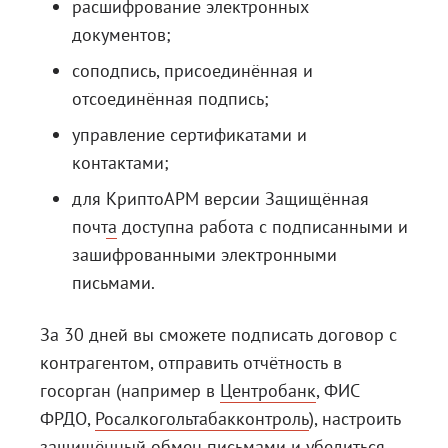
расшифрование электронных
документов;
соподпись, присоединённая и
отсоединённая подпись;
управление сертификатами и
контактами;
для
КриптоАРМ версии Защищённая
почта
доступна работа с подписанными и
зашифрованными электронными
письмами.
За 30 дней вы сможете подписать договор с
контрагентом, отправить отчётность в
госорган (например в
Центробанк
,
ФИС
ФРДО
,
Росалкогольтабакконтроль
), настроить
защищённый обмен письмами и убедиться,