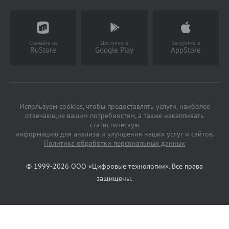
Заказать звонок
(Работает с 9 до 18 ч)
Скачайте из
Доступно в
Загрузите в
RuStore
Google Play
AppStore
Используем cookies, чтобы предоставлять услуги, наиболее
отвечающие вашим потребностям, а также накапливать
статистическую
информацию для анализа и улучшения наших услуг и сайтов.
Политика обработки персональных данных
© 1999-2026 ООО «Цифровые технологии». Все права
защищены.