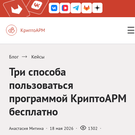
☰
КриптоАРМ ГОСТ
КриптоАРМ
Блог
Кейсы
КриптоАРМ Server
Три способа
Железный почтовый ящик
пользоваться
КриптоАРМ Mobile
программой КриптоАРМ
КриптоАРМ ID
бесплатно
КриптоАРМ Документы
КриптоАРМ для 1С-Битрикс
Анастасия Митина
·
18 мая 2026
·
1302
·
Решения