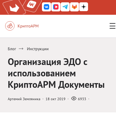
☰
КриптоАРМ ГОСТ
КриптоАРМ
Блог
Инструкции
КриптоАРМ Server
Организация ЭДО с
Железный почтовый ящик
использованием
КриптоАРМ Mobile
КриптоАРМ Документы
КриптоАРМ ID
КриптоАРМ Документы
Артемий Земляника
·
18 окт 2019
·
6933
·
КриптоАРМ для 1С-Битрикс
Решения