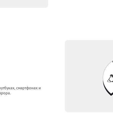
оутбуках, смартфонах и
врора.