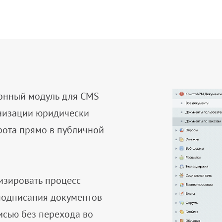
онный модуль для CMS
анизации юридически
рота прямо в публичной
изировать процесс
 подписания документов
сью без перехода во