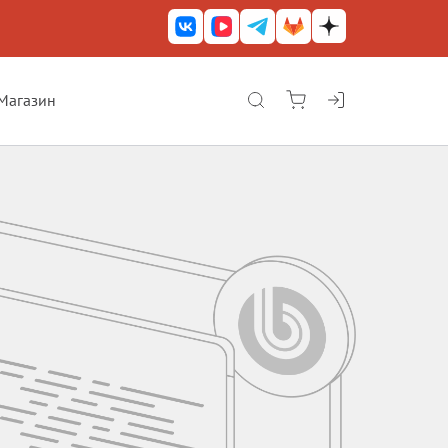
Магазин
КриптоАРМ ГОСТ
КриптоАРМ
КриптоАРМ Server
Железный почтовый ящик
КриптоАРМ Mobile
КриптоАРМ ID
КриптоАРМ Документы
КриптоАРМ для 1С-Битрикс
Решения