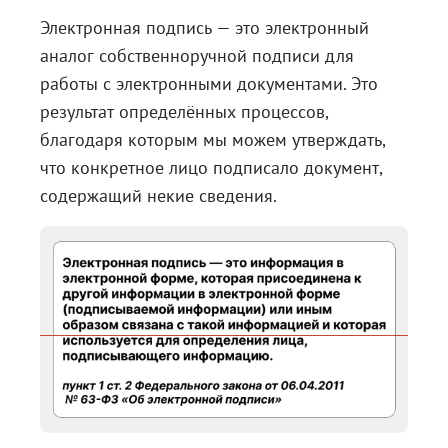
Электронная подпись — это электронный
Блог
аналог собственноручной подписи для
Документация
работы с электронными документами. Это
Получить КЭП
результат определённых процессов,
благодаря которым мы можем утверждать,
Магазин
что конкретное лицо подписало документ,
Полная версия сайта
содержащий некие сведения.