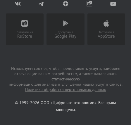
Партнерство
Заказать звонок
(Работает с 9 до 18 ч)
Скачайте из
Доступно в
Загрузите в
RuStore
Google Play
AppStore
Используем cookies, чтобы предоставлять услуги, наиболее
отвечающие вашим потребностям, а также накапливать
статистическую
информацию для анализа и улучшения наших услуг и сайтов.
Политика обработки персональных данных
© 1999-2026 ООО «Цифровые технологии». Все права
защищены.