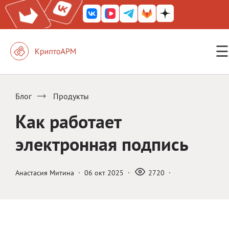
☰
КриптоАРМ ГОСТ
КриптоАРМ
Блог
Продукты
КриптоАРМ Server
Как работает
Железный почтовый ящик
электронная подпись
КриптоАРМ Mobile
КриптоАРМ ID
Анастасия Митина
·
06 окт 2025
·
2720
·
КриптоАРМ Документы
КриптоАРМ для 1С-Битрикс
Решения