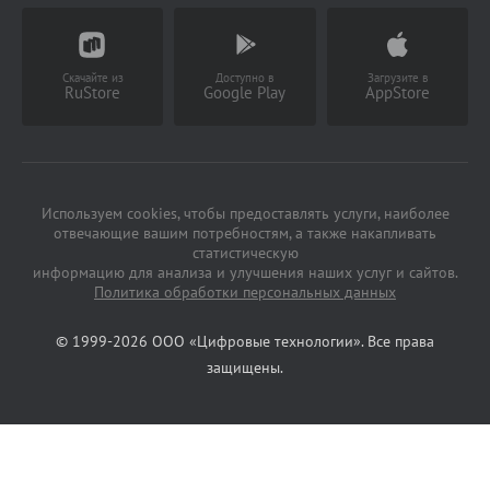
(Работает с 9 до 18 ч)
Скачайте из
Доступно в
Загрузите в
RuStore
Google Play
AppStore
Используем cookies, чтобы предоставлять услуги, наиболее
отвечающие вашим потребностям, а также накапливать
статистическую
информацию для анализа и улучшения наших услуг и сайтов.
Политика обработки персональных данных
© 1999-2026 ООО «Цифровые технологии». Все права
защищены.