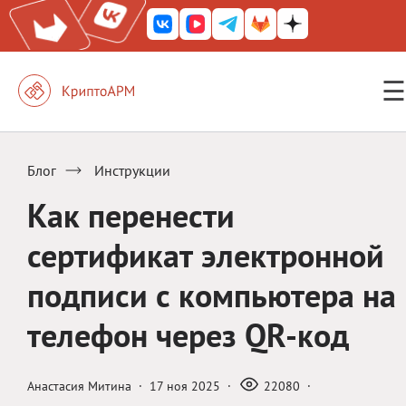
☰
КриптоАРМ ГОСТ
КриптоАРМ
Блог
Инструкции
КриптоАРМ Server
Как перенести
Железный почтовый ящик
сертификат электронной
КриптоАРМ Mobile
подписи с компьютера на
КриптоАРМ ID
телефон через QR-код
КриптоАРМ Документы
КриптоАРМ для 1С-Битрикс
Анастасия Митина
·
17 ноя 2025
·
22080
·
Решения