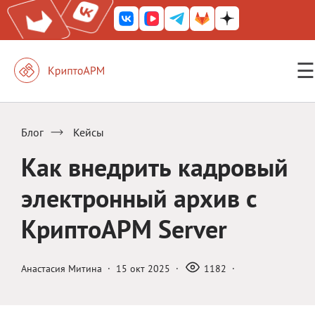
☰
КриптоАРМ ГОСТ
КриптоАРМ
Блог
Кейсы
КриптоАРМ Server
Как внедрить кадровый
Железный почтовый ящик
электронный архив с
КриптоАРМ Mobile
КриптоАРМ Server
КриптоАРМ ID
КриптоАРМ Документы
Анастасия Митина
·
15 окт 2025
·
1182
·
КриптоАРМ для 1С-Битрикс
Решения