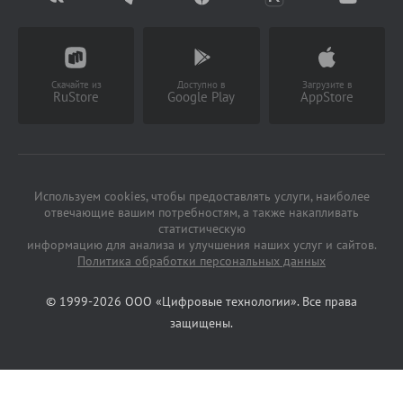
Партнерство
Заказать звонок
(Работает с 9 до 18 ч)
Скачайте из
Доступно в
Загрузите в
RuStore
Google Play
AppStore
Используем cookies, чтобы предоставлять услуги, наиболее
отвечающие вашим потребностям, а также накапливать
статистическую
информацию для анализа и улучшения наших услуг и сайтов.
Политика обработки персональных данных
© 1999-2026 ООО «Цифровые технологии». Все права
защищены.