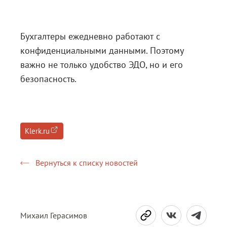
Блог
Документация
Бухгалтеры ежедневно работают с
конфиденциальными данными. Поэтому
Получить КЭП
важно не только удобство ЭДО, но и его
Магазин
безопасность.
Полная версия сайта
Klerk.ru
Вернуться к списку новостей
Михаил Герасимов