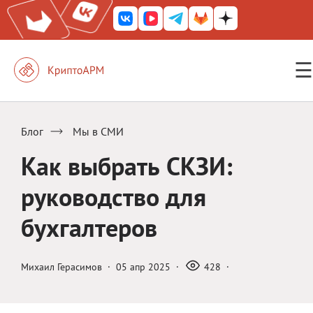
☰
КриптоАРМ ГОСТ
КриптоАРМ
Блог
Мы в СМИ
КриптоАРМ Server
Как выбрать СКЗИ:
Железный почтовый ящик
руководство для
КриптоАРМ Mobile
бухгалтеров
КриптоАРМ ID
КриптоАРМ Документы
Михаил Герасимов
·
05 апр 2025
·
428
·
КриптоАРМ для 1С-Битрикс
Решения