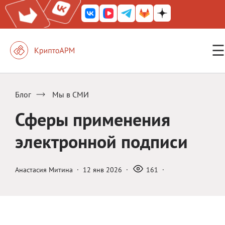
☰
КриптоАРМ ГОСТ
КриптоАРМ
Блог
Мы в СМИ
КриптоАРМ Server
Сферы применения
Железный почтовый ящик
электронной подписи
КриптоАРМ Mobile
КриптоАРМ ID
Анастасия Митина
·
12 янв 2026
·
161
·
КриптоАРМ Документы
КриптоАРМ для 1С-Битрикс
Решения