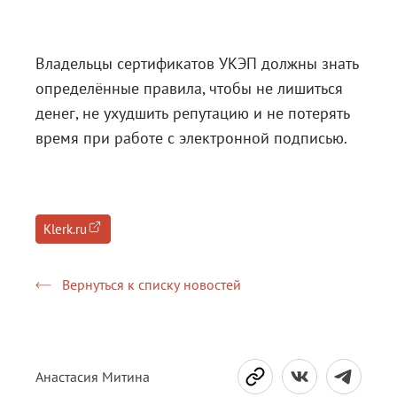
Блог
Документация
Владельцы сертификатов УКЭП должны знать
определённые правила, чтобы не лишиться
Получить КЭП
денег, не ухудшить репутацию и не потерять
Магазин
время при работе с электронной подписью.
Полная версия сайта
Klerk.ru
Вернуться к списку новостей
Анастасия Митина