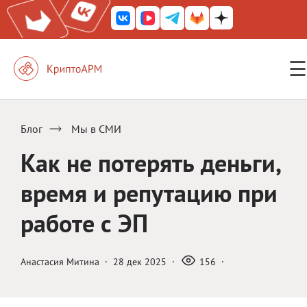
☰
КриптоАРМ ГОСТ
КриптоАРМ
Блог
Мы в СМИ
КриптоАРМ Server
Как не потерять деньги,
Железный почтовый ящик
время и репутацию при
КриптоАРМ Mobile
работе с ЭП
КриптоАРМ ID
КриптоАРМ Документы
Анастасия Митина
·
28 дек 2025
·
156
·
КриптоАРМ для 1С-Битрикс
Решения