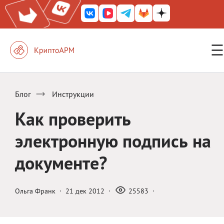
☰
КриптоАРМ ГОСТ
КриптоАРМ
Блог
Инструкции
КриптоАРМ Server
Как проверить
Железный почтовый ящик
электронную подпись на
КриптоАРМ Mobile
документе?
КриптоАРМ ID
КриптоАРМ Документы
Ольга Франк
·
21 дек 2012
·
25583
·
КриптоАРМ для 1С-Битрикс
Решения