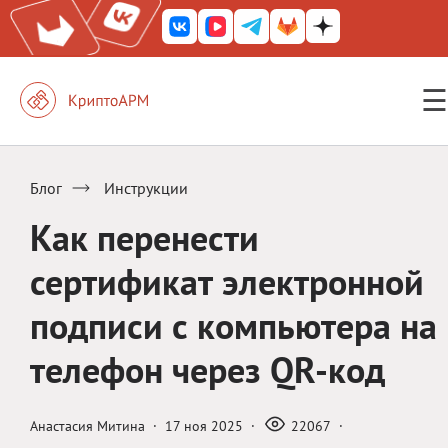
☰
КриптоАРМ ГОСТ
КриптоАРМ
Блог
Инструкции
КриптоАРМ Server
Как перенести
Железный почтовый ящик
сертификат электронной
КриптоАРМ Mobile
подписи с компьютера на
КриптоАРМ ID
телефон через QR-код
КриптоАРМ Документы
КриптоАРМ для 1С-Битрикс
Анастасия Митина
·
17 ноя 2025
·
22067
·
Решения