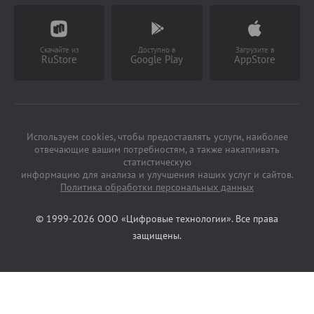
(Работает с 9 до 18 ч)
Скачайте из
Доступно в
Загрузите в
RuStore
Google Play
AppStore
Используем cookies, чтобы предоставлять услуги, наиболее
отвечающие вашим потребностям, а также накапливать
статистическую
информацию для анализа и улучшения наших услуг и сайтов.
Политика обработки персональных данных
© 1999-2026 ООО «Цифровые технологии». Все права
защищены.