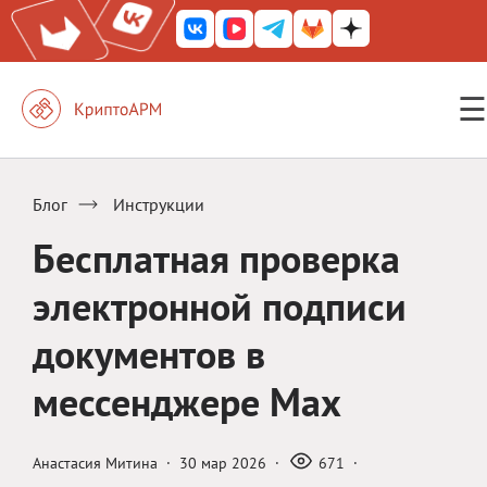
☰
КриптоАРМ ГОСТ
КриптоАРМ
Блог
Инструкции
КриптоАРМ Server
Бесплатная проверка
Железный почтовый ящик
электронной подписи
КриптоАРМ Mobile
документов в
КриптоАРМ ID
мессенджере Max
КриптоАРМ Документы
КриптоАРМ для 1С-Битрикс
Анастасия Митина
·
30 мар 2026
·
671
·
Решения