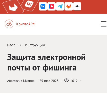
☰
КриптоАРМ ГОСТ
КриптоАРМ
Блог
Инструкции
КриптоАРМ Server
Защита электронной
Железный почтовый ящик
почты от фишинга
КриптоАРМ Mobile
КриптоАРМ ID
Анастасия Митина
·
29 июл 2025
·
1612
·
КриптоАРМ Документы
КриптоАРМ для 1С-Битрикс
Решения