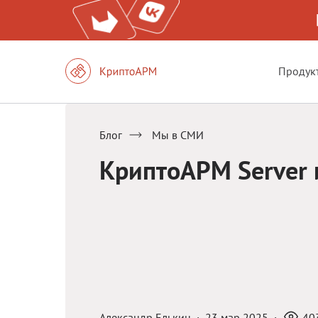
Продук
Блог
Мы в СМИ
КриптоАРМ Server 
Александр Елькин
·
23 мар 2025
·
40