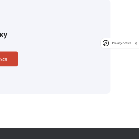
ку
Privacy notice
ься