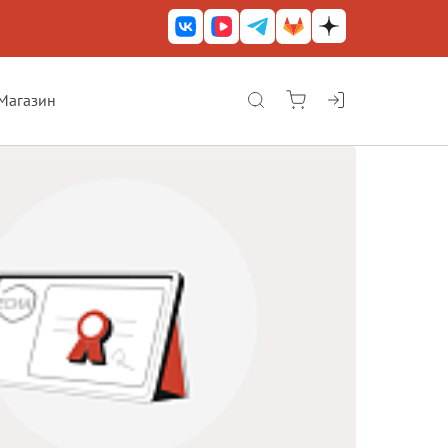
Магазин
КриптоАРМ ГОСТ
КриптоАРМ
КриптоАРМ Server
Железный почтовый ящик
КриптоАРМ Mobile
КриптоАРМ ID
КриптоАРМ Документы
КриптоАРМ для 1С-Битрикс
Решения