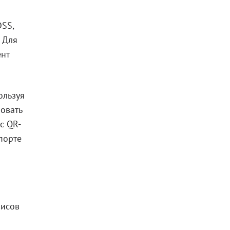
DSS,
 Для
ент
ользуя
ровать
с QR-
порте
висов