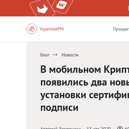
Продук
Блог
Новости
В мобильном Кри
появились два нов
установки сертифи
подписи
Артемий Земляника
·
13 авг 2020
·
6