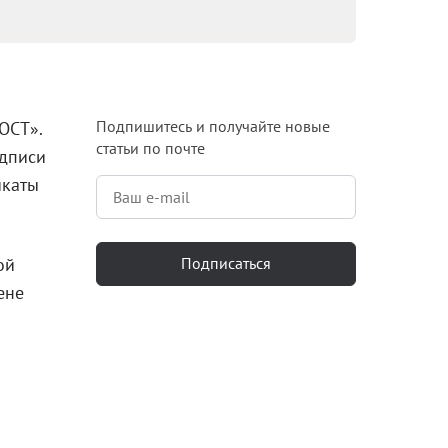
Блог
Документация
Получить КЭП
Подпишитесь и получайте новые
ОСТ».
статьи по почте
Магазин
одписи
икаты
Полная версия сайта
ой
Подписаться
ене