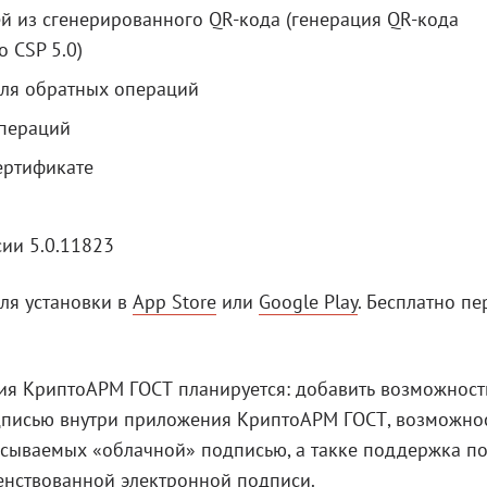
й из сгенерированного QR-кода (генерация QR-кода
 CSP 5.0)
для обратных операций
операций
ертификате
ии 5.0.11823
ля установки в
App Store
или
Google Play
. Бесплатно п
я КриптоАРМ ГОСТ планируется: добавить возможност
дписью внутри приложения КриптоАРМ ГОСТ, возможно
сываемых «облачной» подписью, а такке поддержка п
енствованной электронной подписи.