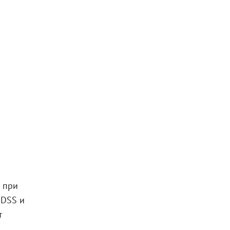
 при
 DSS и
т