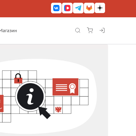
Магазин
КриптоАРМ ГОСТ
КриптоАРМ
КриптоАРМ Server
Железный почтовый ящик
КриптоАРМ Mobile
КриптоАРМ ID
КриптоАРМ Документы
КриптоАРМ для 1С-Битрикс
Решения