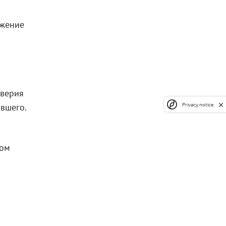
ожение
оверия
авшего.
Privacy notice
ком