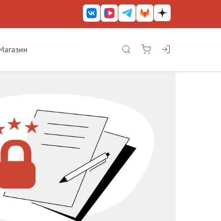
Магазин
КриптоАРМ ГОСТ
КриптоАРМ
КриптоАРМ Server
Железный почтовый ящик
КриптоАРМ Mobile
КриптоАРМ ID
КриптоАРМ Документы
КриптоАРМ для 1С-Битрикс
Решения