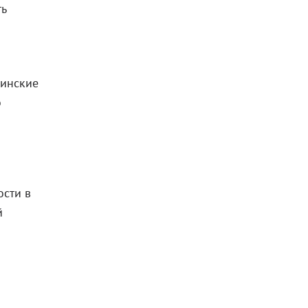
ть
цинские
о
сти в
й