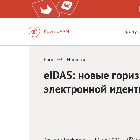
Продук
Блог
Новости
eIDAS: новые гори
электронной иден
Эльвира Трифонова
·
13 авг 2021
·
4