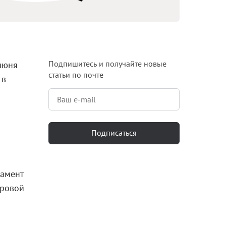
Блог
Документация
Получить КЭП
Подпишитесь и получайте новые
июня
статьи по почте
Магазин
 в
Полная версия сайта
Подписаться
ламент
фровой