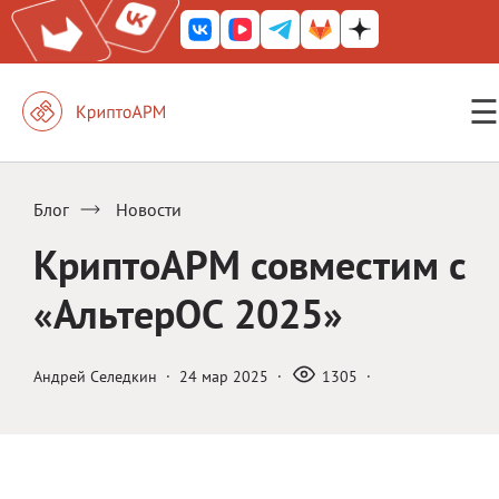
☰
КриптоАРМ ГОСТ
КриптоАРМ
Блог
Новости
КриптоАРМ Server
КриптоАРМ совместим с
Железный почтовый ящик
«АльтерОС 2025»
КриптоАРМ Mobile
КриптоАРМ ID
Андрей Селедкин
·
24 мар 2025
·
1305
·
КриптоАРМ Документы
КриптоАРМ для 1С-Битрикс
Решения