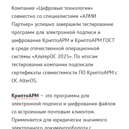
Компания «Цифровые технологии»
Блог
совместно со специалистами «АЛМИ
Документация
Партнер» успешно завершили тестирование
Получить КЭП
программ для электронной подписи и
шифрования КриптоАРМ и КриптоАРМ ГОСТ
Магазин
в среде отечественной операционной
Полная версия сайта
системы «АльтерОС 2025». По итогам
тестирования компании подписали
сертификаты совместимости
ПО КриптоАРМ с
ОС AlterOS.
КриптоАРМ
— это программа для
электронной подписи и шифрования файлов
со встроенным почтовым клиентом.
Применяется для юридически значимого
электронного документооборота с