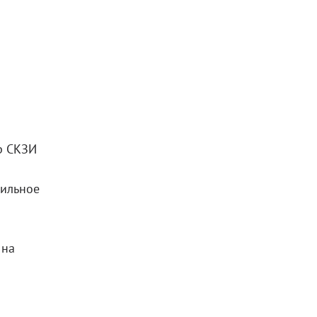
р СКЗИ
бильное
 на