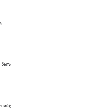
о
й
 быть
ений);