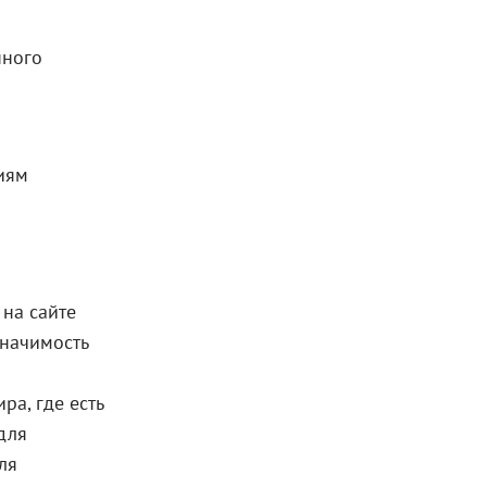
нного
иям
на сайте
значимость
ра, где есть
для
ля