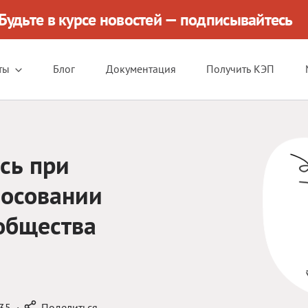
Будьте в курсе новостей — подписывайтесь
ты
Блог
Документация
Получить КЭП
сь при
лосовании
общества
35
·
Поделиться