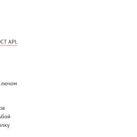
СТ API.
 ключом
ов
ьбой
опку