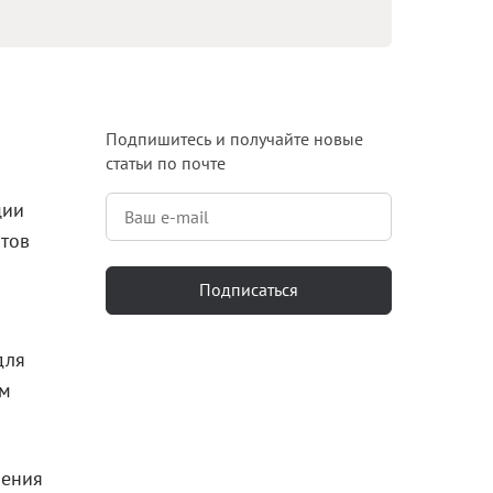
Блог
Документация
Получить КЭП
Подпишитесь и получайте новые
статьи по почте
Магазин
ции
Полная версия сайта
нтов
Подписаться
для
ом
ления