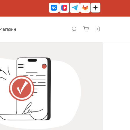
Магазин
КриптоАРМ ГОСТ
КриптоАРМ
КриптоАРМ Server
Железный почтовый ящик
КриптоАРМ Mobile
КриптоАРМ ID
КриптоАРМ Документы
КриптоАРМ для 1С-Битрикс
Решения