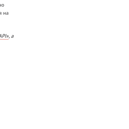
но
я на
API»
, а