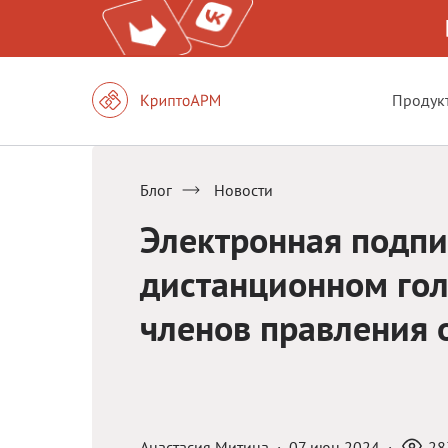
Продук
Блог
Новости
Электронная подпи
дистанционном го
членов правления 
Анастасия Митина
·
07 июн 2024
·
28