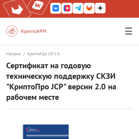
☰
КриптоАРМ ГОСТ
КриптоАРМ
Магазин
/
КриптоПро JCP 2.0
Сертификат на годовую
КриптоАРМ Server
техническую поддержку СКЗИ
Железный почтовый ящик
"КриптоПро JCP" версии 2.0 на
КриптоАРМ Mobile
рабочем месте
КриптоАРМ ID
КриптоАРМ Документы
КриптоАРМ для 1С-Битрикс
Решения