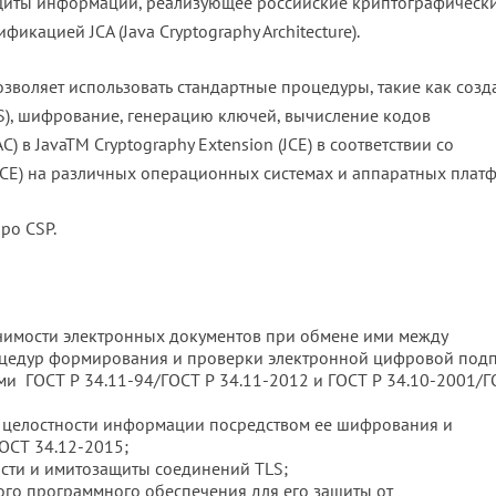
ащиты информации, реализующее российские криптографическ
икацией JCA (Java Cryptography Architecture).
озволяет использовать стандартные процедуры, такие как созд
ES), шифрование, генерацию ключей, вычисление кодов
) в JavaTM Cryptography Extension (JCE) в соответствии со
(JCE) на различных операционных системах и аппаратных плат
ро CSP.
чимости электронных документов при обмене ими между
оцедур формирования и проверки электронной цифровой под
ами ГОСТ Р 34.11-94/ГОСТ Р 34.11-2012 и ГОСТ Р 34.10-2001/Г
 целостности информации посредством ее шифрования и
ГОСТ 34.12-2015;
сти и имитозащиты соединений TLS;
ого программного обеспечения для его защиты от