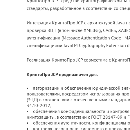
КриптоПро JCP - средство криптографической з
стандарты, разработанное в соответствии со специф
Интеграция КриптоПро JCP с архитектурой Java п
проверка ЭЦП (в том числе XMLdsig, CAdES, XAd
аутентификации (Message Authentication Code - MAC
спецификациями JavaTM Cryptography Extension 
Реализация КриптоПро JCP совместима с КриптоП
КриптоПро JCP предназначен для:
авторизации и обеспечения юридической зна
пользователями, посредством использования пр
(ЭЦП) в соответствии с отечественными стандарт
34.10-2012;
обеспечения конфиденциальности и контроля
имитозащиты, в соответствии с ГОСТ 28147-89 и 
обеспечения аутентичности, конфиденциально
контроля целостности, системного и прикладн