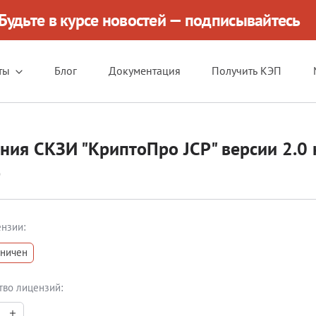
Будьте в курсе новостей — подписывайтесь
ты
Блог
Документация
Получить КЭП
ния СКЗИ "КриптоПро JCP" версии 2.0 
р
ензии:
ничен
тво лицензий: