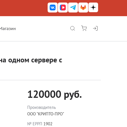
Магазин
КриптоАРМ ГОСТ
КриптоАРМ
на одном сервере с
КриптоАРМ Server
Железный почтовый ящик
КриптоАРМ Mobile
120000 руб.
КриптоАРМ ID
КриптоАРМ Документы
Производитель
ООО "КРИПТО-ПРО"
КриптоАРМ для 1С-Битрикс
№ ЕРРП
1902
Решения