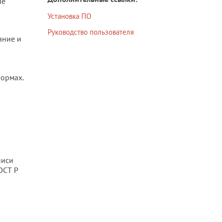
ие
Установка ПО
Руководство пользователя
ание и
формах.
писи
ОСТ Р