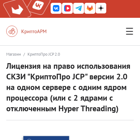
☰
КриптоАРМ ГОСТ
КриптоАРМ
Магазин
/
КриптоПро JCP 2.0
Лицензия на право использования
КриптоАРМ Server
СКЗИ "КриптоПро JCP" версии 2.0
Железный почтовый ящик
на одном сервере с одним ядром
КриптоАРМ Mobile
процессора (или с 2 ядрами с
КриптоАРМ ID
отключенным Hyper Threading)
КриптоАРМ Документы
КриптоАРМ для 1С-Битрикс
Решения