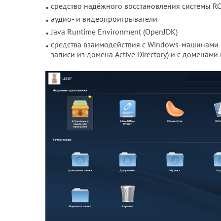
средство надёжного восстановления системы RO
аудио- и видеопроигрыватели
Java Runtime Environment (OpenJDK)
средства взаимодействия с Windows-машинами (
записи из домена Active Directory) и с доменами