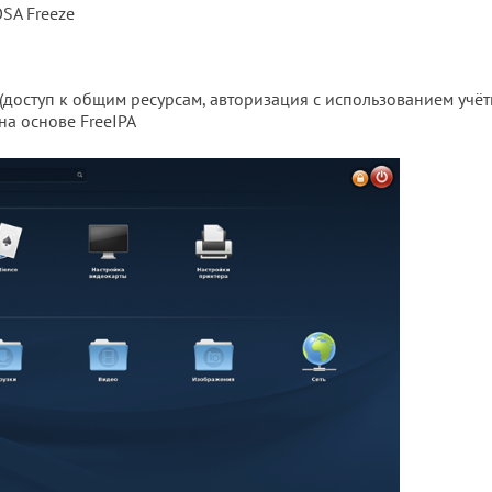
SA Freeze
доступ к общим ресурсам, авторизация с использованием учё
 на основе FreeIPA