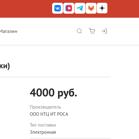
Магазин
КриптоАРМ ГОСТ
КриптоАРМ
ки)
КриптоАРМ Server
Железный почтовый ящик
4000 руб.
КриптоАРМ Mobile
КриптоАРМ ID
Производитель
ООО НТЦ ИТ РОСА
КриптоАРМ Документы
Тип поставки
КриптоАРМ для 1С-Битрикс
Электронная
Решения