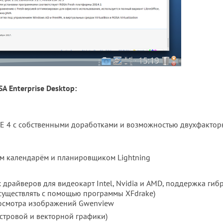
 Enterprise Desktop:
KDE 4 с собственными доработками и возможностью двухфакто
ым календарём и планировщиком Lightning
драйверов для видеокарт Intel, Nvidia и AMD, поддержка ги
существлять с помощью программы XFdrake)
осмотра изображений Gwenview
астровой и векторной графики)