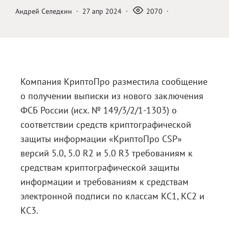
Андрей Селедкин
·
27 апр 2024
·
2070
·
Блог
Документация
Получить КЭП
Магазин
Компания КриптоПро разместила сообщение
Полная версия сайта
о получении выписки из нового заключения
ФСБ России (исх. № 149/3/2/1-1303) о
соответствии средств криптографической
защиты информации «КриптоПро CSP»
версий 5.0, 5.0 R2 и 5.0 R3 требованиям к
средствам криптографической защиты
информации и требованиям к средствам
электронной подписи по классам КС1, КС2 и
КС3.