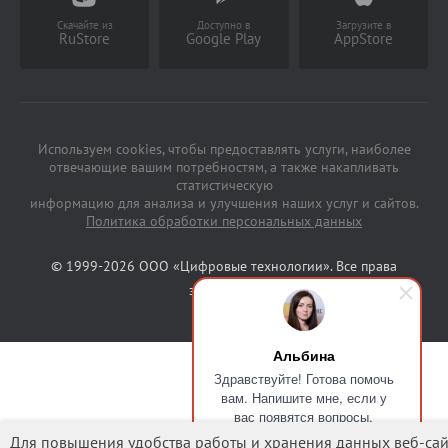
Скачайте из
Доступно в
Загрузите в
RuStore
Google Play
AppStore
Используем cookies, чтобы предоставлять услуги, наиболее
отвечающие вашим потребностям, а также накапливать
статистическую
информацию для анализа и улучшения наших услуг и сайтов.
Политика обработки персональных данных
© 1999-2026 ООО «Цифровые технологии». Все права
защищены.
Альбина
Здравствуйте! Готова помочь
вам. Напишите мне, если у
вас появятся вопросы.
Для повышения удобства работы и хранения данных веб-сай