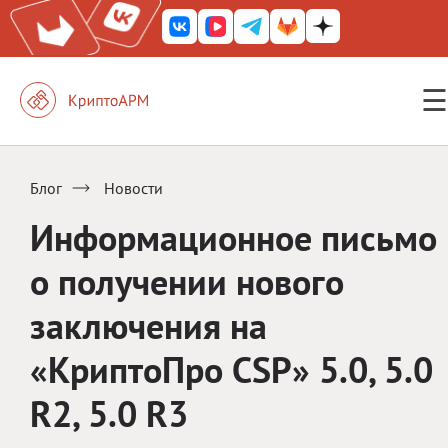
☰
КриптоАРМ ГОСТ
КриптоАРМ
Блог
Новости
КриптоАРМ Server
Информационное письмо
Железный почтовый ящик
о получении нового
КриптоАРМ Mobile
заключения на
КриптоАРМ ID
«КриптоПро CSP» 5.0, 5.0
КриптоАРМ Документы
R2, 5.0 R3
КриптоАРМ для 1С-Битрикс
Решения