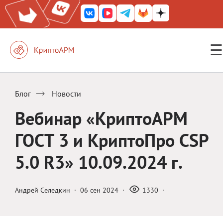
☰
КриптоАРМ ГОСТ
КриптоАРМ
Блог
Новости
КриптоАРМ Server
Вебинар «КриптоАРМ
Железный почтовый ящик
ГОСТ 3 и КриптоПро CSP
КриптоАРМ Mobile
5.0 R3» 10.09.2024 г.
КриптоАРМ ID
КриптоАРМ Документы
Андрей Селедкин
·
06 сен 2024
·
1330
·
КриптоАРМ для 1С-Битрикс
Решения