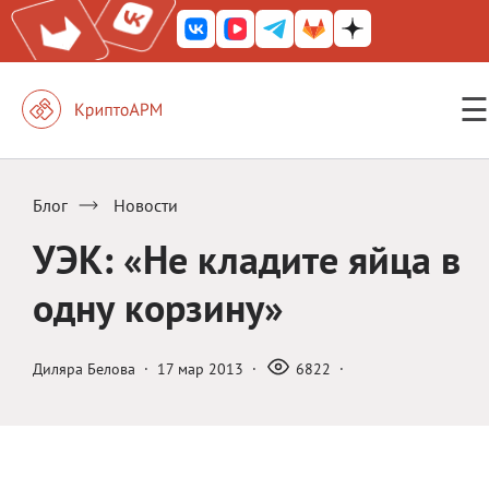
☰
КриптоАРМ ГОСТ
КриптоАРМ
Блог
Новости
КриптоАРМ Server
УЭК: «Не кладите яйца в
Железный почтовый ящик
одну корзину»
КриптоАРМ Mobile
КриптоАРМ ID
Диляра Белова
·
17 мар 2013
·
6822
·
КриптоАРМ Документы
КриптоАРМ для 1С-Битрикс
Решения