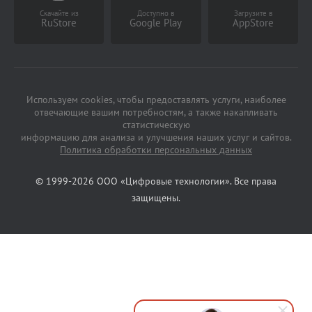
Скачайте из
Доступно в
Загрузите в
RuStore
Google Play
AppStore
Используем cookies, чтобы предоставлять услуги, наиболее
отвечающие вашим потребностям, а также накапливать
статистическую
информацию для анализа и улучшения наших услуг и сайтов.
Политика обработки персональных данных
© 1999-2026 ООО «Цифровые технологии». Все права
защищены.