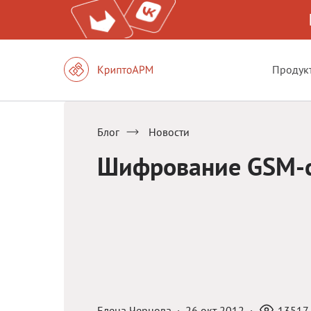
Продук
Блог
Новости
Шифрование GSM-
Елена Чернова
·
26 окт 2012
·
13517