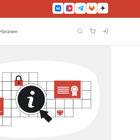
Магазин
КриптоАРМ ГОСТ
КриптоАРМ
КриптоАРМ Server
Железный почтовый ящик
КриптоАРМ Mobile
КриптоАРМ ID
КриптоАРМ Документы
КриптоАРМ для 1С-Битрикс
Решения