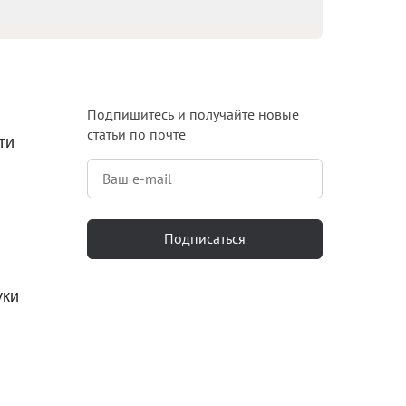
Блог
Документация
Получить КЭП
Подпишитесь и получайте новые
статьи по почте
Магазин
ти
Полная версия сайта
Подписаться
уки