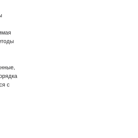
ы
имая
етоды
анные,
орядка
ся с