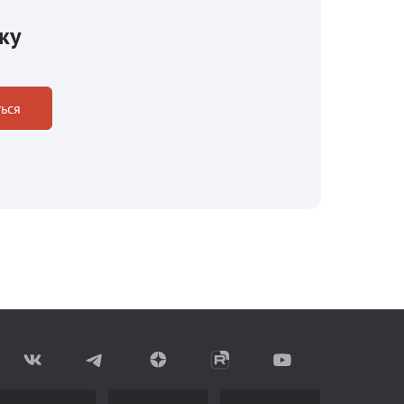
ку
ься