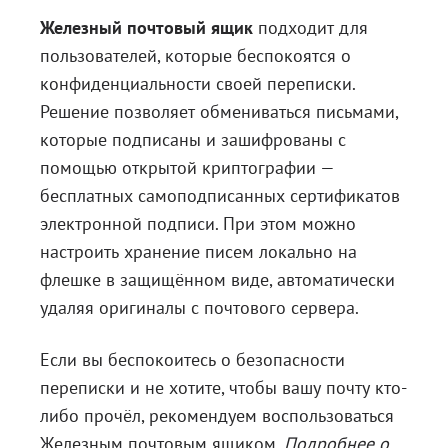
Железный почтовый ящик
подходит для
Блог
пользователей, которые беспокоятся о
Документация
конфиденциальности своей переписки.
Получить КЭП
Решение позволяет обмениваться письмами,
которые подписаны и зашифрованы с
Магазин
помощью открытой криптографии —
Полная версия сайта
бесплатных самоподписанных сертификатов
электронной подписи. При этом можно
настроить хранение писем локально на
флешке в защищённом виде, автоматически
удаляя оригиналы с почтового сервера.
Если вы беспокоитесь о безопасности
переписки и не хотите, чтобы вашу почту кто-
либо прочёл, рекомендуем воспользоваться
Железным почтовым ящиком.
Подробнее о