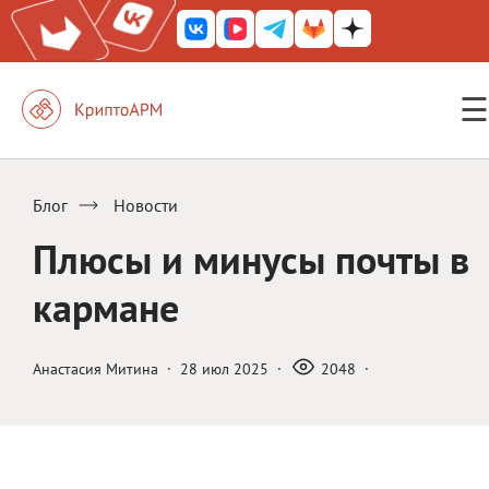
☰
КриптоАРМ ГОСТ
КриптоАРМ
Блог
Новости
КриптоАРМ Server
Плюсы и минусы почты в
Железный почтовый ящик
кармане
КриптоАРМ Mobile
КриптоАРМ ID
Анастасия Митина
·
28 июл 2025
·
2048
·
КриптоАРМ Документы
КриптоАРМ для 1С-Битрикс
Решения