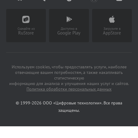
Партнерство
Заказать звонок
(Работает с 9 до 18 ч)
Скачайте из
Доступно в
Загрузите в
RuStore
Google Play
AppStore
Используем cookies, чтобы предоставлять услуги, наиболее
отвечающие вашим потребностям, а также накапливать
статистическую
информацию для анализа и улучшения наших услуг и сайтов.
Политика обработки персональных данных
© 1999-2026 ООО «Цифровые технологии». Все права
защищены.