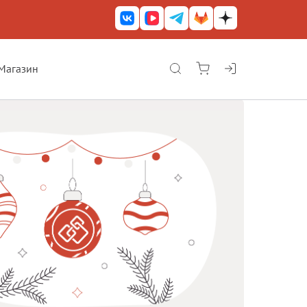
Магазин
КриптоАРМ ГОСТ
КриптоАРМ
КриптоАРМ Server
Железный почтовый ящик
КриптоАРМ Mobile
КриптоАРМ ID
КриптоАРМ Документы
КриптоАРМ для 1С-Битрикс
Решения