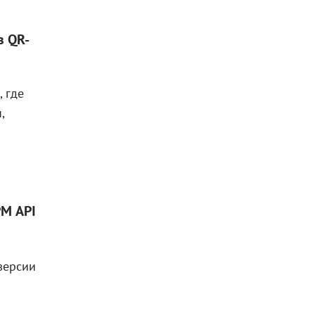
з QR-
 где
,
РМ API
я
версии