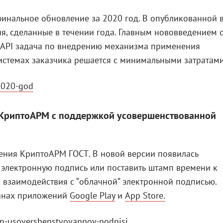
нальное обновление за 2020 год. В опубликованной 
я, сделанные в течении года. Главным нововведением 
М API задача по внедрению механизма применения
стемах заказчика решается с минимальными затратами
-2020-god
 КриптоАРМ с поддержкой усовершенствованной
ения КриптоАРМ ГОСТ. В новой версии появилась
 электронную подпись или поставить штамп времени к
 взаимодействия с “облачной“ электронной подписью.
зинах приложений
Google Play
и
App Store.
m-usovershenstvovannoy-podpisi