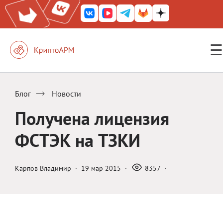
☰
КриптоАРМ ГОСТ
КриптоАРМ
Блог
Новости
КриптоАРМ Server
Получена лицензия
Железный почтовый ящик
ФСТЭК на ТЗКИ
КриптоАРМ Mobile
КриптоАРМ ID
Карпов Владимир
·
19 мар 2015
·
8357
·
КриптоАРМ Документы
КриптоАРМ для 1С-Битрикс
Решения