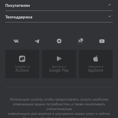
О компании
Покупателям
Контакты
Каталог продуктов
Техподдержка
Блог
Доставка и оплата
Документация
Мы в СМИ
Возврат товаров
Написать в чат
Партнерство
Заказать звонок
(Работает с 9 до 18 ч)
Скачайте из
Доступно в
Загрузите в
RuStore
Google Play
AppStore
Используем cookies, чтобы предоставлять услуги, наиболее
отвечающие вашим потребностям, а также накапливать
статистическую
информацию для анализа и улучшения наших услуг и сайтов.