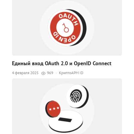
Единый вход OAuth 2.0 и OpenID Connect
4 февраля 2025
969
·
КриптоАРМ ID