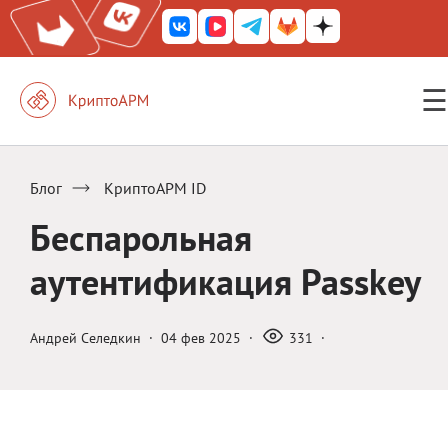
☰
КриптоАРМ ГОСТ
КриптоАРМ
Блог
КриптоАРМ ID
КриптоАРМ Server
Беспарольная
Железный почтовый ящик
аутентификация Passkey
КриптоАРМ Mobile
КриптоАРМ ID
Андрей Селедкин
·
04 фев 2025
·
331
·
КриптоАРМ Документы
КриптоАРМ для 1С-Битрикс
Решения