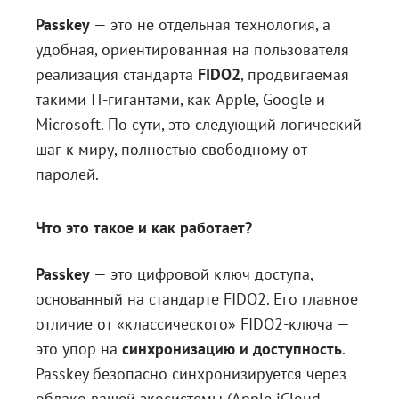
Passkey
— это не отдельная технология, а
Блог
удобная, ориентированная на пользователя
Документация
реализация стандарта
FIDO2
, продвигаемая
Получить КЭП
такими IT-гигантами, как Apple, Google и
Microsoft. По сути, это следующий логический
Магазин
шаг к миру, полностью свободному от
Полная версия сайта
паролей.
Что это такое и как работает?
Passkey
— это цифровой ключ доступа,
основанный на стандарте FIDO2. Его главное
отличие от «классического» FIDO2-ключа —
это упор на
синхронизацию и доступность
.
Passkey безопасно синхронизируется через
облако вашей экосистемы (Apple iCloud