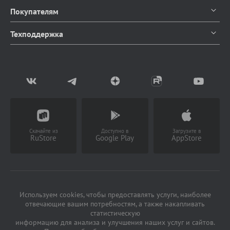
О компании
Покупателям
Контакты
Каталог продуктов
Техподдержка
Блог
Доставка и оплата
Документация
Мы в СМИ
Возврат товаров
Написать в чат
Партнерство
Заказать звонок
(Работает с 9 до 18 ч)
Скачайте из
Доступно в
Загрузите в
RuStore
Google Play
AppStore
Используем cookies, чтобы предоставлять услуги, наиболее
отвечающие вашим потребностям, а также накапливать
статистическую
информацию для анализа и улучшения наших услуг и сайтов.