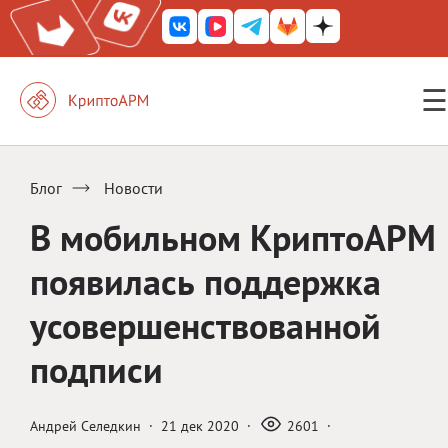
☰
КриптоАРМ ГОСТ
КриптоАРМ
Блог
Новости
КриптоАРМ Server
В мобильном КриптоАРМ
Железный почтовый ящик
появилась поддержка
КриптоАРМ Mobile
усовершенствованной
КриптоАРМ ID
подписи
КриптоАРМ Документы
КриптоАРМ для 1С-Битрикс
Андрей Селедкин
·
21 дек 2020
·
2601
·
Решения