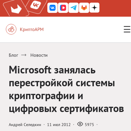
☰
КриптоАРМ ГОСТ
КриптоАРМ
Блог
Новости
КриптоАРМ Server
Microsoft занялась
Железный почтовый ящик
перестройкой системы
КриптоАРМ Mobile
криптографии и
КриптоАРМ ID
цифровых сертификатов
КриптоАРМ Документы
КриптоАРМ для 1С-Битрикс
Андрей Селедкин
·
11 июл 2012
·
5975
·
Решения