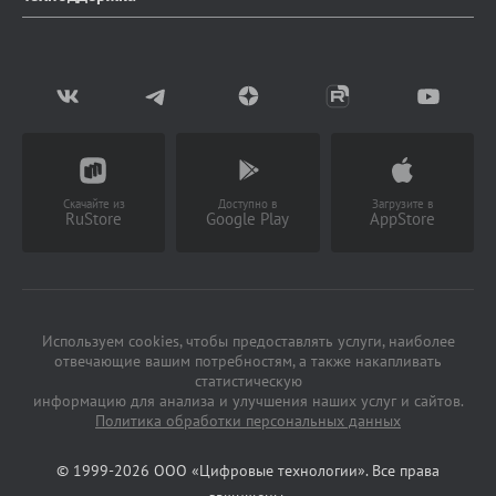
Блог
Доставка и оплата
Документация
Мы в СМИ
Возврат товаров
Написать в чат
Партнерство
Заказать звонок
(Работает с 9 до 18 ч)
Скачайте из
Доступно в
Загрузите в
RuStore
Google Play
AppStore
Используем cookies, чтобы предоставлять услуги, наиболее
отвечающие вашим потребностям, а также накапливать
статистическую
информацию для анализа и улучшения наших услуг и сайтов.
Политика обработки персональных данных
© 1999-2026 ООО «Цифровые технологии». Все права