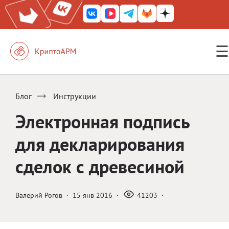
☰
КриптоАРМ ГОСТ
КриптоАРМ
Блог
Инструкции
КриптоАРМ Server
Электронная подпись
Железный почтовый ящик
для декларирования
КриптоАРМ Mobile
сделок с древесиной
КриптоАРМ ID
КриптоАРМ Документы
Валерий Рогов
·
15 янв 2016
·
41203
·
КриптоАРМ для 1С-Битрикс
Решения