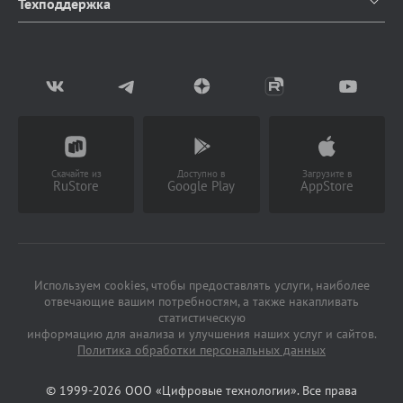
Каталог продуктов
Техподдержка
Блог
Доставка и оплата
Документация
Мы в СМИ
Возврат товаров
Написать в чат
Партнерство
Заказать звонок
(Работает с 9 до 18 ч)
Скачайте из
Доступно в
Загрузите в
RuStore
Google Play
AppStore
Используем cookies, чтобы предоставлять услуги, наиболее
отвечающие вашим потребностям, а также накапливать
статистическую
информацию для анализа и улучшения наших услуг и сайтов.
Политика обработки персональных данных
© 1999-2026 ООО «Цифровые технологии». Все права