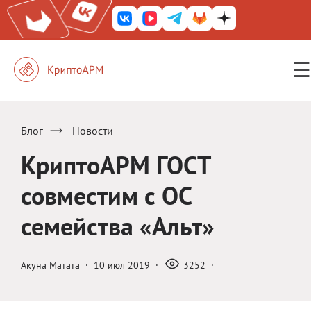
☰
КриптоАРМ ГОСТ
КриптоАРМ
Блог
Новости
КриптоАРМ Server
КриптоАРМ ГОСТ
Железный почтовый ящик
совместим с ОС
КриптоАРМ Mobile
семейства «Альт»
КриптоАРМ ID
КриптоАРМ Документы
Акуна Матата
·
10 июл 2019
·
3252
·
КриптоАРМ для 1С-Битрикс
Решения