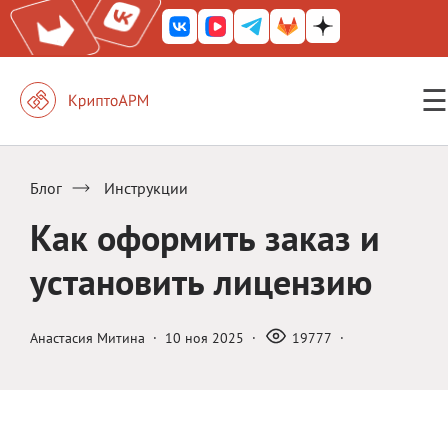
☰
КриптоАРМ ГОСТ
КриптоАРМ
Блог
Инструкции
КриптоАРМ Server
Как оформить заказ и
Железный почтовый ящик
установить лицензию
КриптоАРМ Mobile
КриптоАРМ ID
Анастасия Митина
·
10 ноя 2025
·
19777
·
КриптоАРМ Документы
КриптоАРМ для 1С-Битрикс
Решения