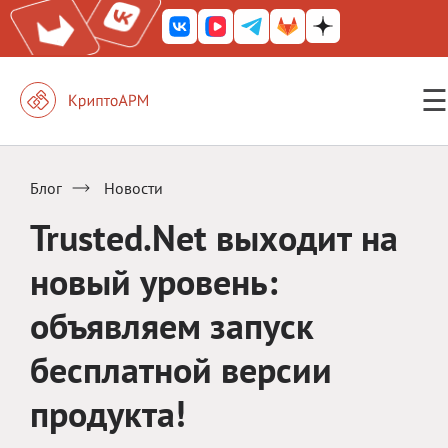
☰
КриптоАРМ ГОСТ
КриптоАРМ
Блог
Новости
КриптоАРМ Server
Trusted.Net выходит на
Железный почтовый ящик
новый уровень:
КриптоАРМ Mobile
объявляем запуск
КриптоАРМ ID
бесплатной версии
КриптоАРМ Документы
продукта!
КриптоАРМ для 1С-Битрикс
Решения