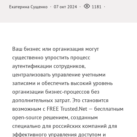
Екатерина Сущенко
·
07 окт 2024
·
1181
·
Блог
Документация
Получить КЭП
Магазин
Ваш бизнес или организация могут
Полная версия сайта
существенно упростить процесс
аутентификации сотрудников,
централизовать управление учетными
записями и обеспечить высокий уровень
организации бизнес‑процессов без
дополнительных затрат. Это становится
возможным с FREE Trusted.Net — бесплатным
open‑source решением, созданным
специально для российских компаний для
эффективного управления доступом и