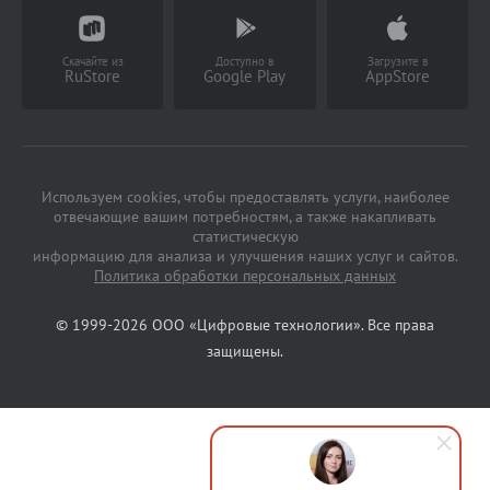
(Работает с 9 до 18 ч)
Скачайте из
Доступно в
Загрузите в
RuStore
Google Play
AppStore
Используем cookies, чтобы предоставлять услуги, наиболее
отвечающие вашим потребностям, а также накапливать
статистическую
информацию для анализа и улучшения наших услуг и сайтов.
Политика обработки персональных данных
© 1999-2026 ООО «Цифровые технологии». Все права
защищены.