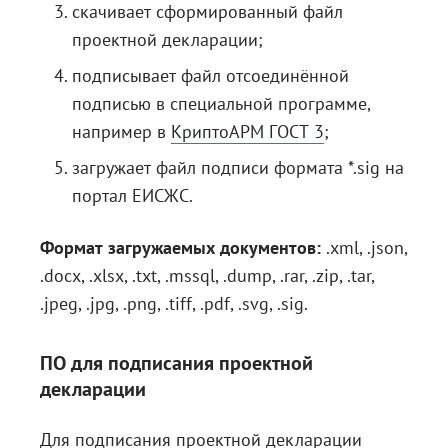
скачивает сформированный файл
проектной декларации;
подписывает файл отсоединённой
подписью в специальной программе,
например в
КриптоАРМ ГОСТ 3
;
загружает файл подписи формата *.sig на
портал ЕИСЖС.
Формат загружаемых документов:
.xml, .json,
.docx, .xlsx, .txt, .mssql, .dump, .rar, .zip, .tar,
.jpeg, .jpg, .png, .tiff, .pdf, .svg, .sig.
ПО для подписания проектной
декларации
Для подписания проектной декларации