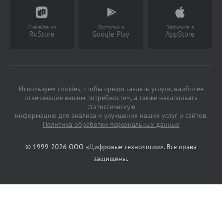
(Работает с 9 до 18 ч)
Скачайте из
Доступно в
Загрузите в
RuStore
Google Play
AppStore
Используем cookies, чтобы предоставлять услуги, наиболее
отвечающие вашим потребностям, а также накапливать
статистическую
информацию для анализа и улучшения наших услуг и сайтов.
Политика обработки персональных данных
© 1999-2026 ООО «Цифровые технологии». Все права
защищены.