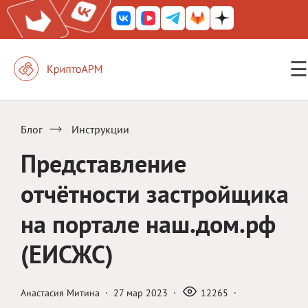
☰
КриптоАРМ ГОСТ
КриптоАРМ
Блог
Инструкции
КриптоАРМ Server
Представление
Железный почтовый ящик
отчётности застройщика
КриптоАРМ Mobile
на портале наш.дом.рф
КриптоАРМ ID
(ЕИСЖС)
КриптоАРМ Документы
КриптоАРМ для 1С-Битрикс
Анастасия Митина
·
27 мар 2023
·
12265
·
Решения