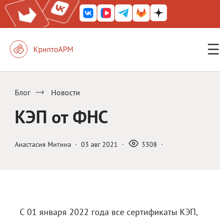
☰
КриптоАРМ ГОСТ
КриптоАРМ
Блог
Новости
КриптоАРМ Server
КЭП от ФНС
Железный почтовый ящик
КриптоАРМ Mobile
Анастасия Митина
·
03 авг 2021
·
3308
·
КриптоАРМ ID
КриптоАРМ Документы
КриптоАРМ для 1С-Битрикс
С 01 января 2022 года все сертификаты КЭП,
Решения