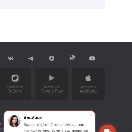
Скачайте из
Доступно в
Загрузите в
RuStore
Google Play
AppStore
Альбина
е накапливать статистическую
Здравствуйте! Готова помочь вам.
сональных данных
Напишите мне, если у вас появятся