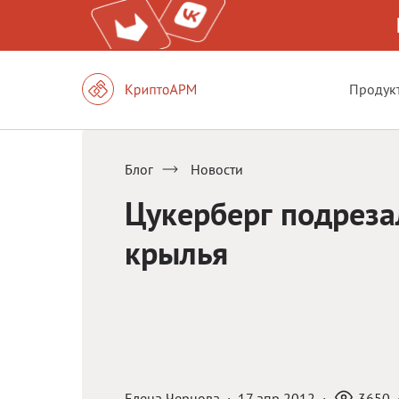
Продук
Блог
Новости
Цукерберг подреза
крылья
Елена Чернова
·
17 апр 2012
·
3650