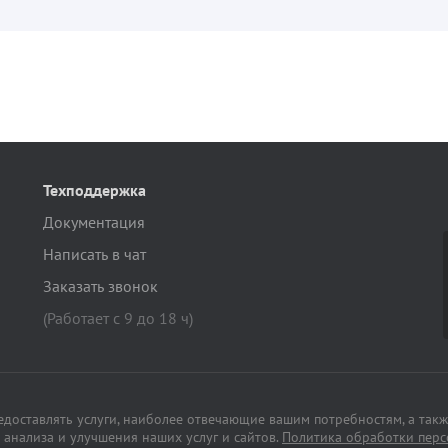
Техподдержка
Документация
Написать в чат
Заказать звонок
(Работает с 9 до 18 ч)
редоставлять услуги, наиболее отвечающие вашим потребностям, а такж
анализа и улучшения наших услуг и сайтов.
Политика обработки пер