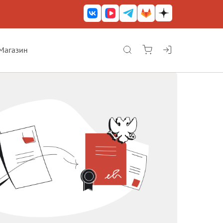
Магазин
КриптоАРМ ГОСТ
КриптоАРМ
КриптоАРМ Server
Железный почтовый ящик
КриптоАРМ Mobile
КриптоАРМ ID
КриптоАРМ Документы
КриптоАРМ для 1С-Битрикс
Решения