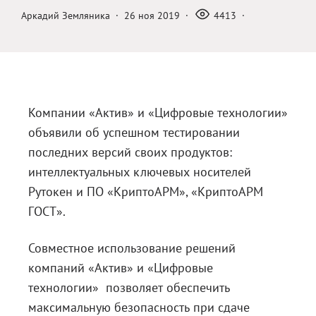
Аркадий Земляника
·
26 ноя 2019
·
4413
·
Блог
Документация
Получить КЭП
Магазин
Компании «Актив» и «Цифровые технологии»
Полная версия сайта
объявили об успешном тестировании
последних версий своих продуктов:
интеллектуальных ключевых носителей
Рутокен и ПО «КриптоАРМ», «КриптоАРМ
ГОСТ».
Совместное использование решений
компаний «Актив» и «Цифровые
технологии» позволяет обеспечить
максимальную безопасность при сдаче