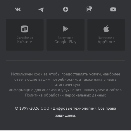
Возврат товаров
Написать в чат
Партнерство
Заказать звонок
(Работает с 9 до 18 ч)
Скачайте из
Доступно в
Загрузите в
RuStore
Google Play
AppStore
Используем cookies, чтобы предоставлять услуги, наиболее
отвечающие вашим потребностям, а также накапливать
статистическую
информацию для анализа и улучшения наших услуг и сайтов.
Политика обработки персональных данных
© 1999-2026 ООО «Цифровые технологии». Все права
защищены.