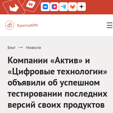
☰
КриптоАРМ ГОСТ
КриптоАРМ
Блог
Новости
КриптоАРМ Server
Компании «Актив» и
Железный почтовый ящик
«Цифровые технологии»
КриптоАРМ Mobile
объявили об успешном
КриптоАРМ ID
тестировании последних
КриптоАРМ Документы
версий своих продуктов
КриптоАРМ для 1С-Битрикс
Решения