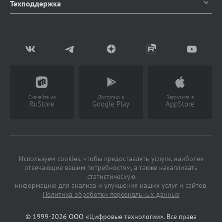
Каталог продуктов
Техподдержка
Блог
Доставка и оплата
Документация
Мы в СМИ
Возврат товаров
Написать в чат
Партнерство
Заказать звонок
(Работает с 9 до 18 ч)
Скачайте из
Доступно в
Загрузите в
RuStore
Google Play
AppStore
Используем cookies, чтобы предоставлять услуги, наиболее
отвечающие вашим потребностям, а также накапливать
статистическую
информацию для анализа и улучшения наших услуг и сайтов.
Политика обработки персональных данных
© 1999-2026 ООО «Цифровые технологии». Все права