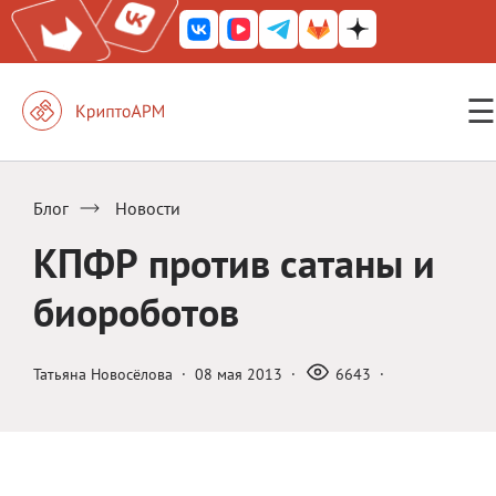
☰
КриптоАРМ ГОСТ
КриптоАРМ
Блог
Новости
КриптоАРМ Server
КПФР против сатаны и
Железный почтовый ящик
биороботов
КриптоАРМ Mobile
КриптоАРМ ID
Татьяна Новосёлова
·
08 мая 2013
·
6643
·
КриптоАРМ Документы
КриптоАРМ для 1С-Битрикс
Решения