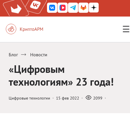
☰
КриптоАРМ ГОСТ
КриптоАРМ
Блог
Новости
КриптоАРМ Server
«Цифровым
Железный почтовый ящик
технологиям» 23 года!
КриптоАРМ Mobile
КриптоАРМ ID
Цифровые технологии
·
15 фев 2022
·
2099
·
КриптоАРМ Документы
КриптоАРМ для 1С-Битрикс
Решения