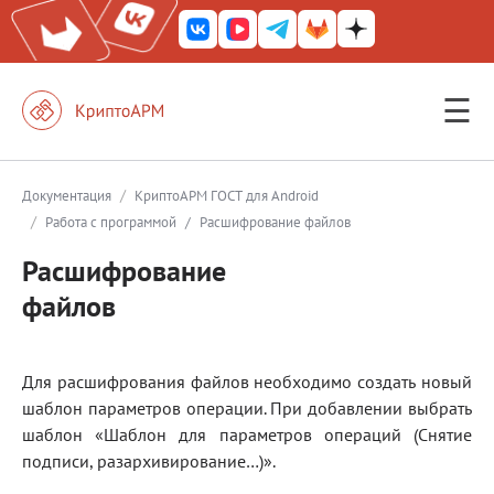
☰
КриптоАРМ ГОСТ
КриптоАРМ
/
Документация
КриптоАРМ ГОСТ для Android
/
Работа с программой
/
Расшифрование файлов
КриптоАРМ Server
Расшифрование
Железный почтовый ящик
файлов
КриптоАРМ Mobile
КриптоАРМ ID
Для расшифрования файлов необходимо создать новый
КриптоАРМ Документы
шаблон параметров операции. При добавлении выбрать
шаблон «Шаблон для параметров операций (Снятие
КриптоАРМ для 1С-Битрикс
подписи, разархивирование…)».
Решения