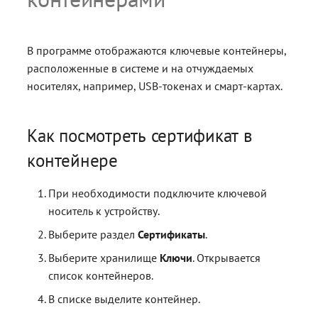
и
Блог
з
Документация
В программе отображаются ключевые контейнеры,
а
расположенные в системе и на отчуждаемых
Получить КЭП
носителях, например, USB-токенах и смарт-картах.
ц
Магазин
и
Полная версия сайта
Как посмотреть сертификат в
я
контейнере
п
о
При необходимости подключите ключевой
носитель к устройству.
и
Выберите раздел
Сертификаты
.
с
Выберите хранилище
Ключи
. Открывается
к
список контейнеров.
а
В списке выделите контейнер.