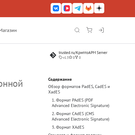
Магазин
КриптоАРМ ГОСТ
trusted.ru/КриптоАРМ Server
КриптоАРМ
v1.3
0
0
КриптоАРМ Server
Железный почтовый ящик
Содержание
онной
Обзор форматов PadES, CadES и
КриптоАРМ Mobile
XadES
КриптоАРМ ID
1. Формат PAdES (PDF
Advanced Electronic Signature)
КриптоАРМ Документы
2. Формат CAdES (CMS
Advanced Electronic Signature)
КриптоАРМ для 1С-Битрикс
3. Формат XAdES
Решения