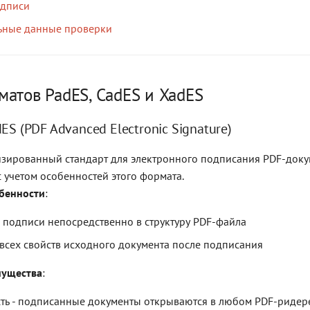
одписи
ьные данные проверки
атов PadES, CadES и XadES
ES (PDF Advanced Electronic Signature)
изированный стандарт для электронного подписания PDF-доку
 учетом особенностей этого формата.
обенности
:
 подписи непосредственно в структуру PDF-файла
всех свойств исходного документа после подписания
мущества
:
ть - подписанные документы открываются в любом PDF-ридер