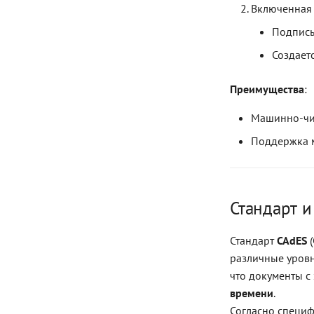
Включенная 
Подпись
Создает
Преимущества
:
Машинно-чит
Поддержка м
Стандарт 
Стандарт
CAdES
(
различные уровн
что документы с
времени
.
Согласно специ