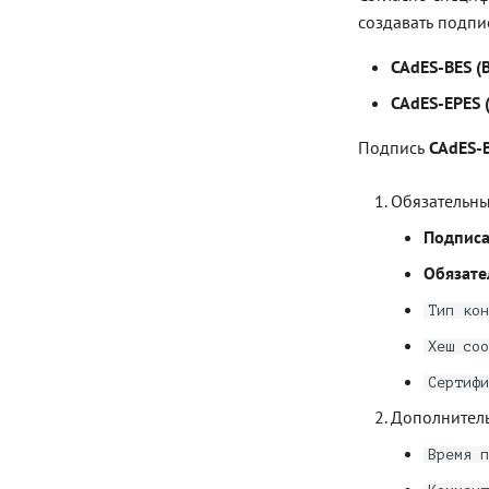
создавать подпи
CAdES-BES (B
CAdES-EPES (E
Подпись
CAdES-
Обязательны
Подпис
Обязате
Тип кон
Хеш соо
Сертифи
Дополнитель
Время п