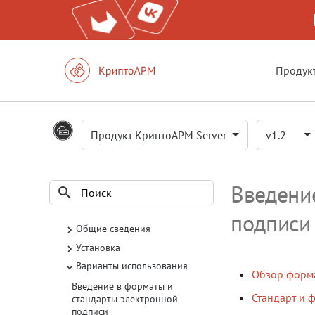
Продук
Продукт КриптоАРМ Server
v1.2
Введени
подписи
Инициализация поиска
Общие сведения
О продукте
Установка
Установка и запуск
О продукте
Варианты использования
Авторизация API
Глоссарий
Инструкции по установке
Обзор форма
API для работы с файлами
Часто задаваемые вопросы
Настройка переменной
Введение в форматы и
Стандарт и 
REPORT_INFO_MESSAGE
стандарты электронной
Настройка текста в PDF-
подписи