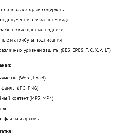
нтейнера, который содержит:
й документ в неизменном виде
рафические данные подписи
ные и атрибуты подписания
зличных уровней защиты (BES, EPES, T, C, X, A, LT)
ения
:
ументы (Word, Excel)
 файлы (JPG, PNG)
ный контент (MP3, MP4)
нты
е файлы и архивы
татки
: