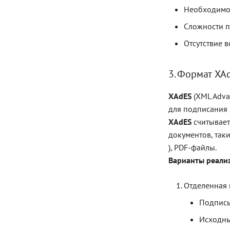
Необходимос
Метод duplicate
Метод export
Сложности п
Метод save
Отсутствие 
Примеры
3. Формат XA
XAdES
(XML Advan
для подписания
XAdES
считывает
документов, таки
), PDF-файлы.
Варианты реали
Отделенная 
Подпись
Исходны