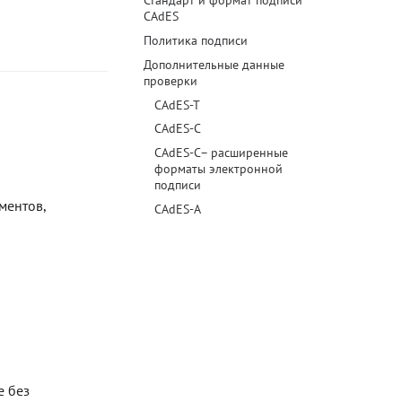
Стандарт и формат подписи
CAdES
Блог
Политика подписи
Дополнительные данные
Документация
проверки
Получить КЭП
CAdES-T
CAdES-C
Магазин
CAdES-C– расширенные
форматы электронной
Полная версия сайта
подписи
ментов,
CAdES-A
е без