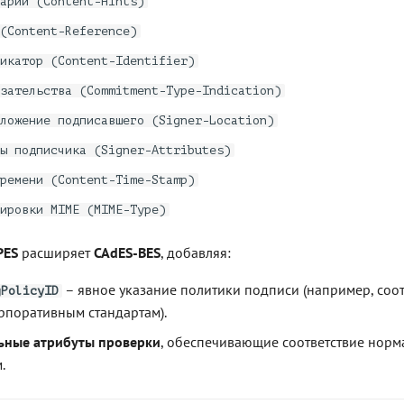
арии (Content-Hints)
(Content-Reference)
икатор (Content-Identifier)
зательства (Commitment-Type-Indication)
ложение подписавшего (Signer-Location)
ы подписчика (Signer-Attributes)
ремени (Content-Time-Stamp)
ировки MIME (MIME-Type)
PES
расширяет
CAdES-BES
, добавляя:
– явное указание политики подписи (например, соот
gPolicyID
рпоративным стандартам).
ьные атрибуты проверки
, обеспечивающие соответствие нор
.