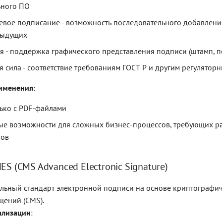
ьного ПО
вое подписание - возможность последовательного добавлени
дыдущих
я - поддержка графического представления подписи (штамп, по
 сила - соответствие требованиям ГОСТ Р и другим регулято
именения
:
лько с PDF-файлами
е возможности для сложных бизнес-процессов, требующих р
лов
ES (CMS Advanced Electronic Signature)
альный стандарт электронной подписи на основе криптографи
щений (CMS).
ализации
: