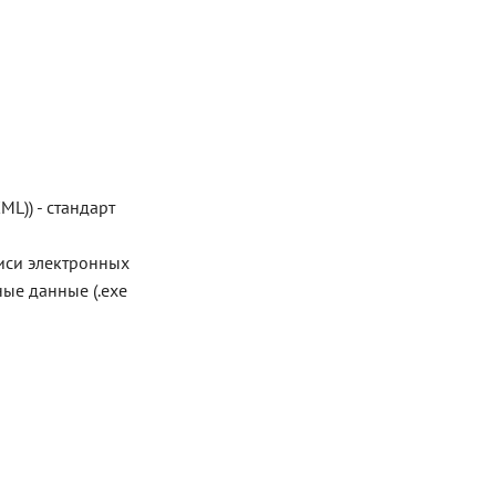
L)) - стандарт
писи электронных
ные данные (.exe