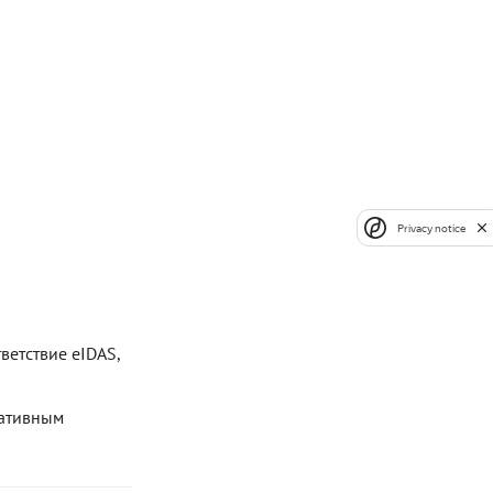
Privacy notice
ветствие eIDAS,
мативным