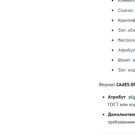
Коммент
Ссылки 
Идентиф
Тип обя
Местопо
Атрибут
Штамп в
Тип код
Формат
CAdES-E
Атрибут
si
ГОСТ или ко
Дополнител
требованиям