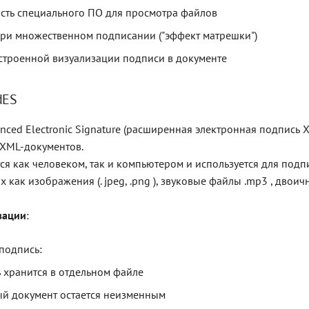
ть специального ПО для просмотра файлов
ри множественном подписании ("эффект матрешки")
встроенной визуализации подписи в документе
dES
ced Electronic Signature (расширенная электронная подпись XM
 XML-документов.
ся как человеком, так и компьютером и используется для под
х как изображения (. jpeg, .png ), звуковые файлы .mp3 , двоич
зации
:
подпись:
 хранится в отдельном файле
й документ остается неизменным