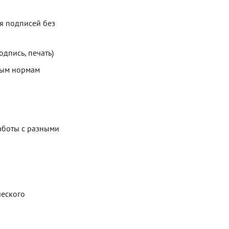
я подписей без
дпись, печать)
рным нормам
аботы с разными
ческого