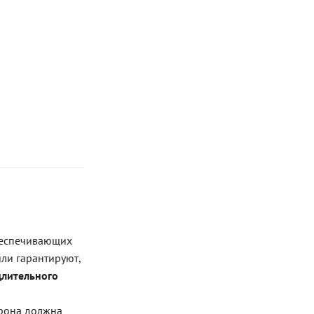
беспечивающих
ли гарантируют,
длительного
рона должна