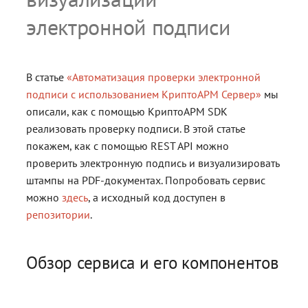
pkistore
Перечисляемые типы
Класс Certificate
и
электронной подписи
Блог
Сервис для настройки
Сервис для настройки
Часто задаваемые вопросы
Пространство имен
з
common
Интерфейсы
Класс CertificateCollecti
рабочего места
рабочего места
Документация
а
Глоссарий
Получить КЭП
Класс CertificationReque
В статье
«Автоматизация проверки электронной
Примеры
ц
подписи с использованием КриптоАРМ Сервер»
мы
Введение в стандарты
Магазин
Класс Cipher
и
электронной подписи
описали, как с помощью КриптоАРМ SDK
Полная версия сайта
реализовать проверку подписи. В этой статье
я
Класс OCSP
покажем, как с помощью REST API можно
п
проверить электронную подпись и визуализировать
Класс TSPRequest
штампы на PDF-документах. Попробовать сервис
о
можно
здесь
, а исходный код доступен в
и
Класс TSP
репозитории
.
с
Класс PKCS12
к
Обзор сервиса и его компонентов
а