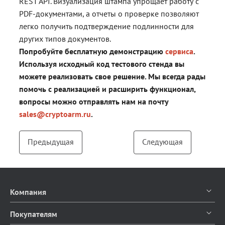
REST API. Визуализация штампа упрощает работу с
PDF-документами, а отчеты о проверке позволяют
легко получить подтверждение подлинности для
других типов документов.
Попробуйте бесплатную демонстрацию
сервиса
.
Используя исходный код тестового стенда вы
можете реализовать свое решение. Мы всегда рады
помочь с реализацией и расширить функционал,
вопросы можно отправлять нам на почту
sales@cryptoarm.ru
.
Предыдущая
Следующая
Компания
О компании
Покупателям