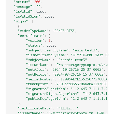
"status"
:
200
,
"message"
:
""
,
"isValid"
:
true
,
"isValidSign"
:
true
,
"signs"
:
[
{
"cadesTypeName"
:
"CAdES-BES"
,
"certificate"
:
{
"version"
:
3
,
"status"
:
true
,
"subjectFriendlyName"
:
"esia test3"
,
"issuerFriendlyName"
:
"CRYPTO-PRO Test Cent
"subjectName"
:
"CN=esia test3"
,
"issuerName"
:
"E=support@cryptopro.ru\r\nC=
"notAfter"
:
"2024-10-26T16:25:37.000Z"
,
"notBefore"
:
"2024-08-26T16:15:37.000Z"
,
"serialNumber"
:
"120064ECE1352507757C00A08B
"thumbprint"
:
"29063cd83537dbbd0a221705859b
"signatureAlgorithm"
:
"1.2.643.7.1.1.3.2"
,
"signatureDigestAlgorithm"
:
"1.2.643.7.1.1.
"publicKeyAlgorithm"
:
"1.2.643.7.1.1.1.1"
},
"certificateData"
:
"MIIDEz..."
,
"issuerName"
:
"E=support@cryptopro.ru, C=RU, L=