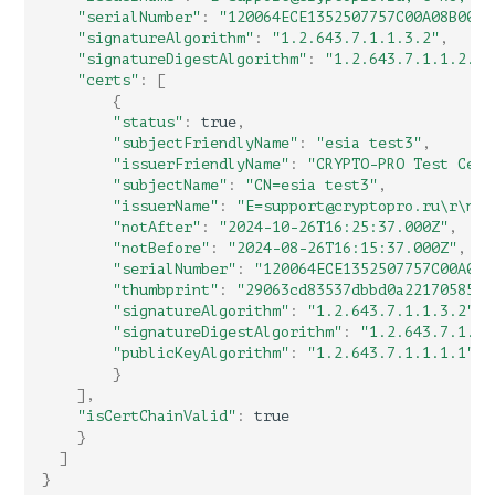
"serialNumber"
:
"120064ECE1352507757C00A08B0002
"signatureAlgorithm"
:
"1.2.643.7.1.1.3.2"
,
"signatureDigestAlgorithm"
:
"1.2.643.7.1.1.2.2"
"certs"
:
[
{
"status"
:
true
,
"subjectFriendlyName"
:
"esia test3"
,
"issuerFriendlyName"
:
"CRYPTO-PRO Test Cent
"subjectName"
:
"CN=esia test3"
,
"issuerName"
:
"E=support@cryptopro.ru\r\nC=
"notAfter"
:
"2024-10-26T16:25:37.000Z"
,
"notBefore"
:
"2024-08-26T16:15:37.000Z"
,
"serialNumber"
:
"120064ECE1352507757C00A08B
"thumbprint"
:
"29063cd83537dbbd0a221705859b
"signatureAlgorithm"
:
"1.2.643.7.1.1.3.2"
,
"signatureDigestAlgorithm"
:
"1.2.643.7.1.1.
"publicKeyAlgorithm"
:
"1.2.643.7.1.1.1.1"
}
],
"isCertChainValid"
:
true
}
]
}