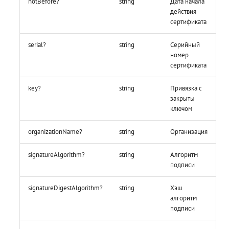
notBefore?
string
Дата начала
Метод
действия
Метод importPkcs12
Метод verifySignatureValue
Метод equals
signatureDigestAlgorithm
сертификата
Примеры
Метод hash
Метод publicKeyAlgorithm
serial?
string
Серийный
номер
сертификата
Метод duplicate
Метод organizationName
key?
string
Привязка с
Метод export
Метод OCSPUrls
закрыты
ключом
Метод save
Метод CAIssuersUrls
organizationName?
string
Организация
Примеры
Метод isSelfSigned
signatureAlgorithm?
string
Алгоритм
подписи
Метод isCA
signatureDigestAlgorithm?
string
Хэш
Метод sign
алгоритм
подписи
Метод compare