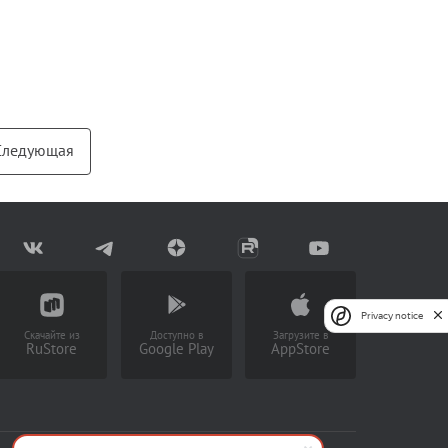
Блог
Документация
Получить КЭП
Следующая
Магазин
Полная версия сайта
Privacy notice
Скачайте из
Доступно в
Загрузите в
RuStore
Google Play
AppStore