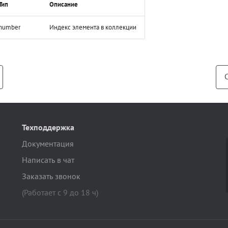
Тип
Описание
number
Индекс элемента в коллекции
Техподдержка
Документация
Написать в чат
Заказать звонок
(Работает с 9 до 18 ч)