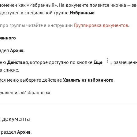
помечен как «Избранный». На документе появится иконка — з
 доступен в специальной группе
Избранные
.
про группы читайте в инструкции
Группировка документов
.
ранного
аздел
Архив
.
еню
Действия
, которое доступно по кнопке
Еще
, размещен
в списке.
мся меню выберите действие
Удалить из избранного
.
удален из «Избранных».
 документа
 раздел
Архив
.