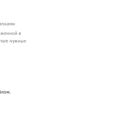
папками
оженной в
етьте нужные
йлом.