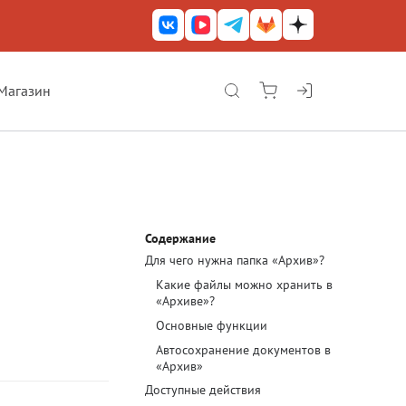
Магазин
КриптоАРМ ГОСТ
КриптоАРМ
КриптоАРМ Server
Железный почтовый ящик
Содержание
Для чего нужна папка «Архив»?
КриптоАРМ Mobile
Какие файлы можно хранить в
КриптоАРМ ID
«Архиве»?
Основные функции
КриптоАРМ Документы
Автосохранение документов в
«Архив»
КриптоАРМ для 1С-Битрикс
Доступные действия
Решения