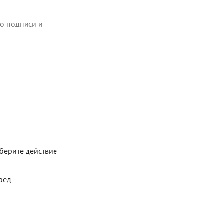
о подписи и
ыберите действие
еред