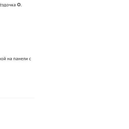
вёздочка
.
ной на панели с