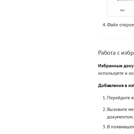
Файл открое
Работа с изб
Избранные док
используете и хо
Добавление в и
Перейдите в
Вызовите ме
документом.
В появивше