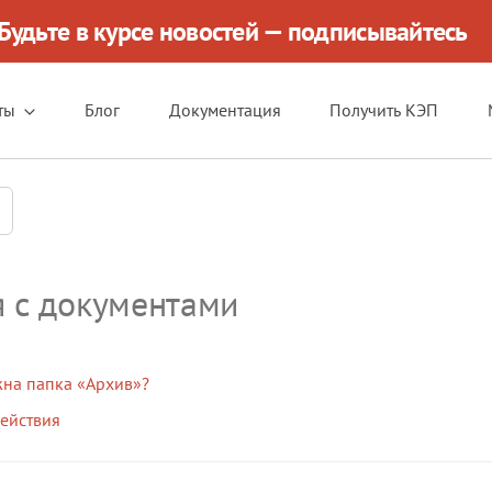
Будьте в курсе новостей — подписывайтесь
ты
Блог
Документация
Получить КЭП
я с документами
жна папка «Архив»?
ействия